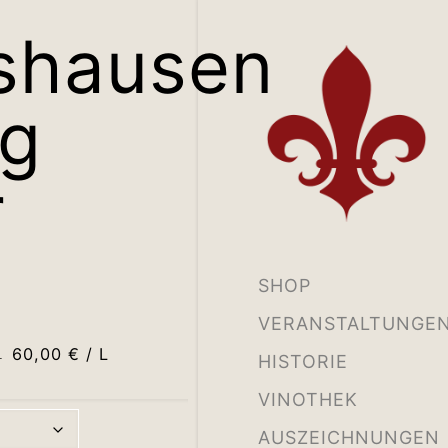
shausen
rg
r
SHOP
VERANSTALTUNGE
60,00
€
/
L
L
HISTORIE
VINOTHEK
AUSZEICHNUNGEN