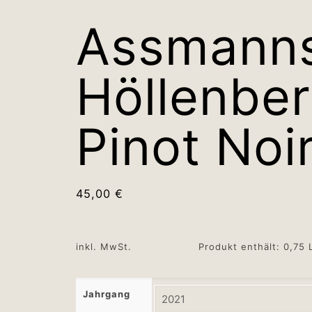
Assmann
Höllenbe
Pinot Noi
45,00
€
inkl. MwSt.
Produkt enthält: 0,75
Jahrgang